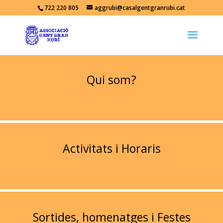
722 220 805
aggrubi@casalgentgranrubi.cat
Qui som?
Activitats i Horaris
Sortides, homenatges i Festes